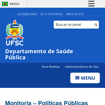
BRASIL
Simplifique!
ACESSIBILIDADE
ALTO CONTRASTE
MAPA DO SITE
Comunica BR
Participe
Acesso à informação
Legislação
Departamento de Saúde
Canais
Pública
Área Restrita
Administradores do Site
MENU
Monitoria – Políticas Públicas