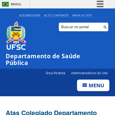
BRASIL
Simplifique!
ACESSIBILIDADE
ALTO CONTRASTE
MAPA DO SITE
Comunica BR
Participe
Acesso à informação
Legislação
Departamento de Saúde
Canais
Pública
Área Restrita
Administradores do Site
MENU
Atas Colegiado Departamento