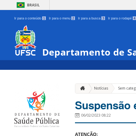
BRASIL
Ir para o conteúdo
1
Ir para o menu
2
Ir para a busca
3
Ir para o rodapé
4
Departamento de Sa
Notícias
Sem categ
Suspensão e
06/02/2023 08:22
ATENÇÃO: