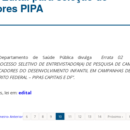
ores PIPA
tamento de Saúde Pública divulga
Errata 02
OCESSO SELETIVO DE ENTREVISTADOR(A) DE PESQUISA DE
CAM
ICADORES DO
DESENVOLVIMENTO INFANTIL EM CAMPANHAS D
TRITO FEDERAL – PIPAS
CAPITAIS E DF”.
 lei em:
edital
meiro
‹ Anterior
6
7
8
9
10
11
12
13
14
Próximo ›