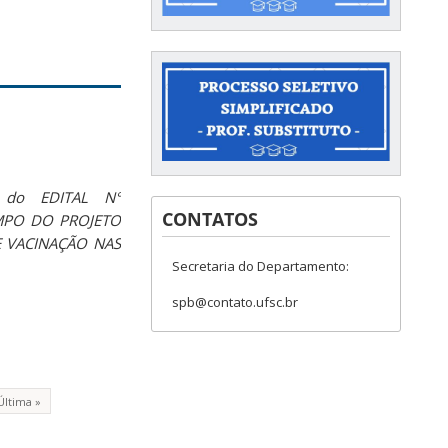
 do EDITAL N°
CONTATOS
PO DO PROJETO
E VACINAÇÃO
NAS
Secretaria do Departamento:
spb@contato.ufsc.br
Última »