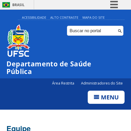
BRASIL
Simplifique!
ACESSIBILIDADE
ALTO CONTRASTE
MAPA DO SITE
Comunica BR
Participe
Acesso à informação
Legislação
Departamento de Saúde
Canais
Pública
Área Restrita
Administradores do Site
MENU
Equipe