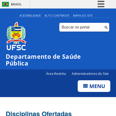
BRASIL
Simplifique!
ACESSIBILIDADE
ALTO CONTRASTE
MAPA DO SITE
Comunica BR
Participe
Acesso à informação
Legislação
Departamento de Saúde
Canais
Pública
Área Restrita
Administradores do Site
MENU
Disciplinas Ofertadas