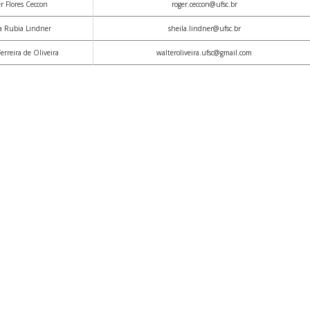
r Flores Ceccon
roger.ceccon@ufsc.br
a Rubia Lindner
sheila.lindner@ufsc.br
erreira de Oliveira
walteroliveira.ufsc@gmail.com