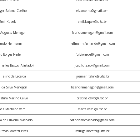
rger Salema Coelho
elzacoelho@gmail.com
Emil Kupek
emil.kupek@ufsc.br
o Augusto Menegon
fabriciomenegon@gmail.com
ando Hellmann
hellmann.fernando@gmail.com
io Borges Nedel
fulvionedel@gmail.com
nelles Bastos (Afastado)
joao.luiz.epi@gmail.com
i Telino de Lacerda
josimari.telino@ufsc.br
a da Silva Menegon
lizandramenegon@gmail.com
istina Marino Calvo
cristina.calvo@ufsc.br
nez Machado Verdi
marta.verdi@ufsc.br
ia de Oliveira Machado
patriciamomachado@gmail.com
Otavio Moretti Pires
rodrigo.moretti@ufsc.br