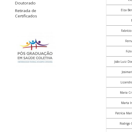
Doutorado
Elza Be
Retirada de
Certificados
Fabríci
Fern
Fúlv
João Luiz Dor
Josimar
Lizandr
Maria Cr
Marta I
Patrícia Mar
Rodrigo 