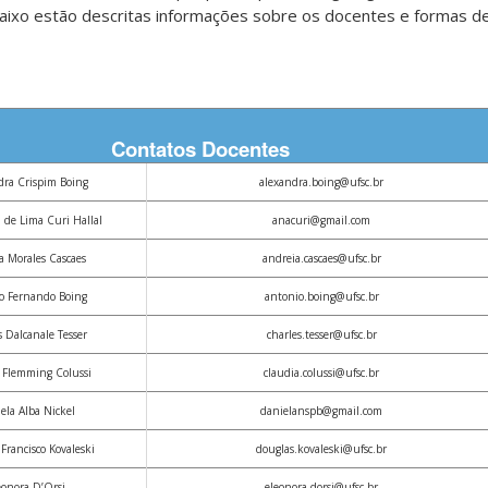
baixo estão descritas informações sobre os docentes e formas de
Contatos Docentes
dra Crispim Boing
alexandra.boing@ufsc.br
 de Lima Curi Hallal
anacuri@gmail.com
a Morales Cascaes
andreia.cascaes@ufsc.br
o Fernando Boing
antonio.boing@ufsc.br
 Dalcanale Tesser
charles.tesser@ufsc.br
 Flemming Colussi
claudia.colussi@ufsc.br
ela Alba Nickel
danielanspb@gmail.com
Francisco Kovaleski
douglas.kovaleski@ufsc.br
eonora D’Orsi
eleonora.dorsi@ufsc.br