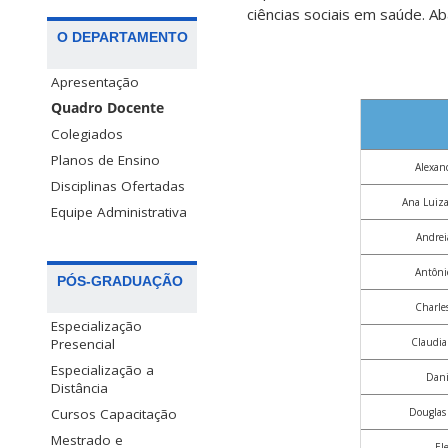
ciências sociais em saúde. A
O DEPARTAMENTO
Apresentação
Quadro Docente
Colegiados
Planos de Ensino
Alexan
Disciplinas Ofertadas
Ana Luiza
Equipe Administrativa
Andrei
Antôni
PÓS-GRADUAÇÃO
Charles
Especialização
Claudia
Presencial
Especialização a
Dani
Distância
Douglas 
Cursos Capacitação
Mestrado e
El