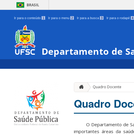
BRASIL
Ir para o conteúdo
1
Ir para o menu
2
Ir para a busca
3
Ir para o rodapé
4
Departamento de Sa
Quadro Docente
Quadro Doc
O Departamento de Saúde P
importantes áreas da saúd