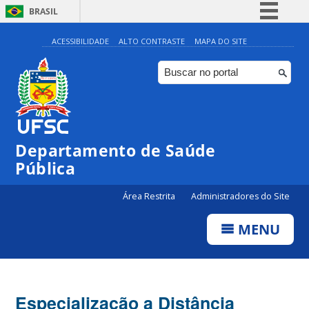
BRASIL
Simplifique!
ACESSIBILIDADE
ALTO CONTRASTE
MAPA DO SITE
Comunica BR
Participe
Acesso à informação
Legislação
Departamento de Saúde
Canais
Pública
Área Restrita
Administradores do Site
MENU
Especialização a Distância