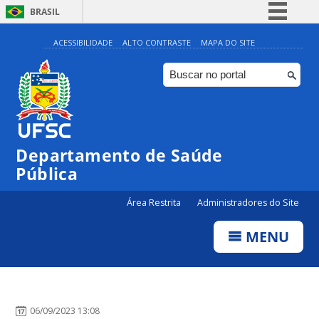
BRASIL
Simplifique!
ACESSIBILIDADE
ALTO CONTRASTE
MAPA DO SITE
Comunica BR
Participe
Acesso à informação
Legislação
Departamento de Saúde
Canais
Pública
Área Restrita
Administradores do Site
MENU
06/09/2023 13:08