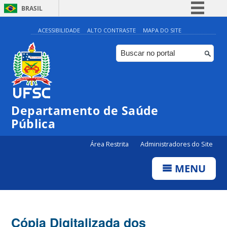
BRASIL
Simplifique!
ACESSIBILIDADE
ALTO CONTRASTE
MAPA DO SITE
Comunica BR
Participe
Acesso à informação
Legislação
Departamento de Saúde
Canais
Pública
Área Restrita
Administradores do Site
MENU
Cópia Digitalizada dos