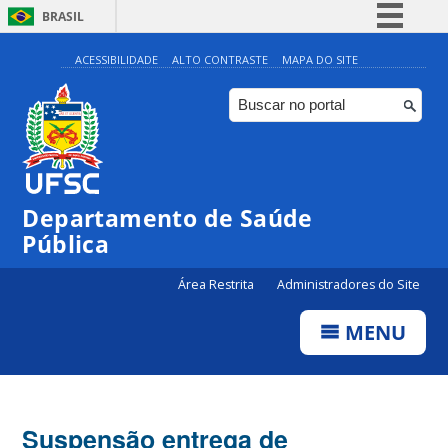
BRASIL
Simplifique!
ACESSIBILIDADE
ALTO CONTRASTE
MAPA DO SITE
Comunica BR
Participe
Acesso à informação
Legislação
Departamento de Saúde
Canais
Pública
Área Restrita
Administradores do Site
MENU
Suspensão entrega de