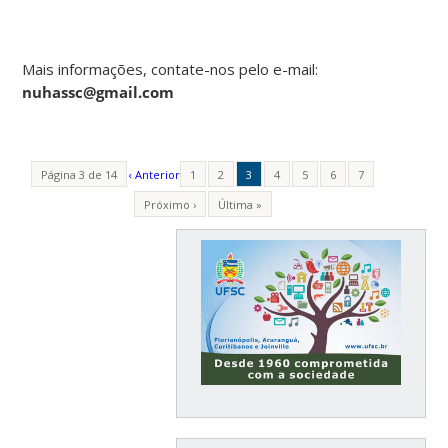
Mais informações, contate-nos pelo e-mail:
nuhassc@gmail.com
Página 3 de 14
‹ Anterior
1
2
3
4
5
6
7
Próximo ›
Última »