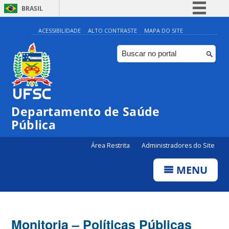
BRASIL
Simplifique!
ACESSIBILIDADE
ALTO CONTRASTE
MAPA DO SITE
Comunica BR
Participe
Acesso à informação
Legislação
Departamento de Saúde
Canais
Pública
Área Restrita
Administradores do Site
MENU
Monitoria – Políticas Públicas